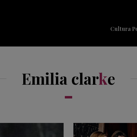
Cultura P
Cine
Series
Emilia clar
k
e
Música
Celebriti