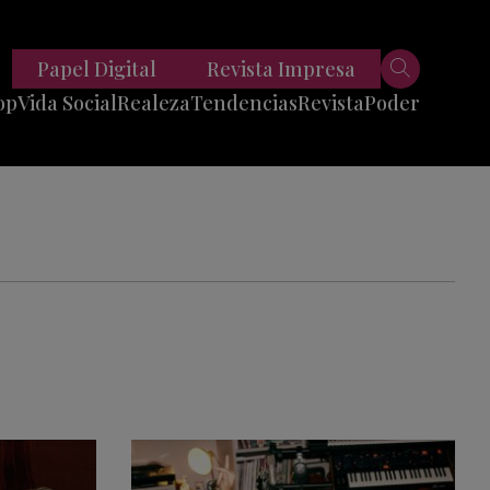
Papel Digital
Revista Impresa
op
Vida Social
Realeza
Tendencias
Revista
Poder
Belleza
Entrevistas
Moda
Mundo
Foodie
11 Preguntas
es
Fitness
Reportajes
Viajes
Tech