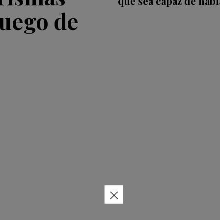
que sea capaz de habl
Juego de
×