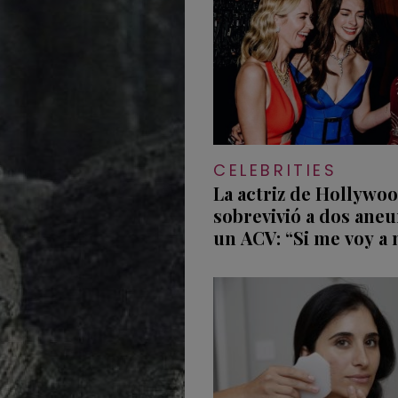
CELEBRITIES
La actriz de Hollywo
sobrevivió a dos aneu
un ACV: “Si me voy a