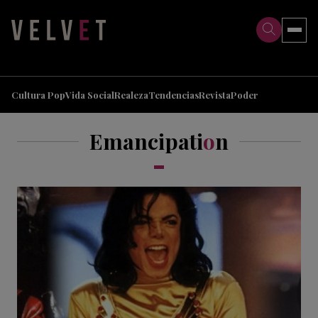
>
>
Cultura Pop
Vida Social
Realeza
Tendencias
Revista
Poder
Emancipati
o
n