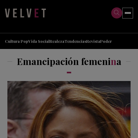
>
>
Cultura Pop
Vida Social
Realeza
Tendencias
Revista
Poder
Emancipación femeni
n
a