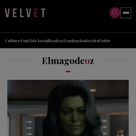
>
>
Cultura Pop
Vida Social
Realeza
Tendencias
Revista
Poder
Elmagode
o
z