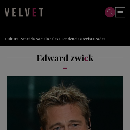
>
>
Cultura Pop
Vida Social
Realeza
Tendencias
Revista
Poder
Edward zwi
c
k