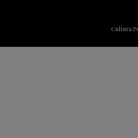
Cultura P
Cine
Series
Música
Celebriti