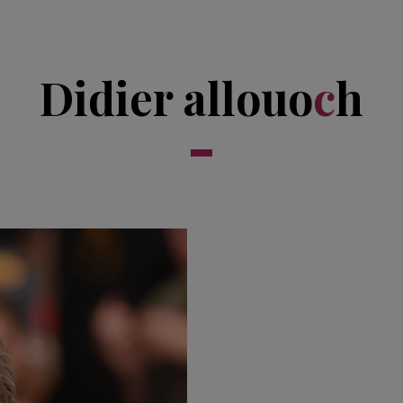
Didier allouo
c
h