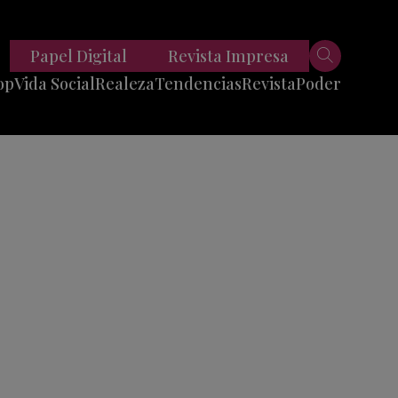
Papel Digital
Revista Impresa
op
Vida Social
Realeza
Tendencias
Revista
Poder
Belleza
Entrevistas
Moda
Mundo
Foodie
11 Preguntas
es
Fitness
Reportajes
Viajes
Tech