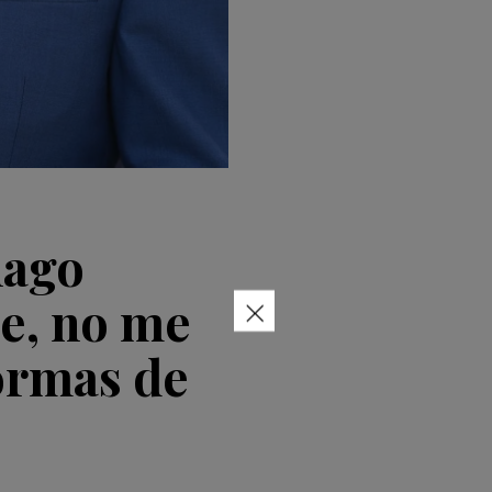
hago
×
ne, no me
formas de