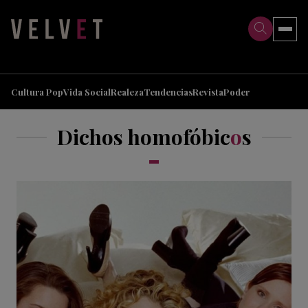
>
>
Cultura Pop
Vida Social
Realeza
Tendencias
Revista
Poder
Dichos homofóbic
o
s