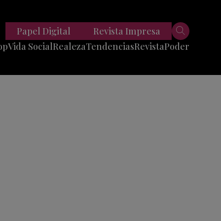
Papel Digital
Revista Impresa
op
Vida Social
Realeza
Tendencias
Revista
Poder
Belleza
Entrevistas
Moda
Mundo
Foodie
11 Preguntas
es
Fitness
Reportajes
Viajes
Tech