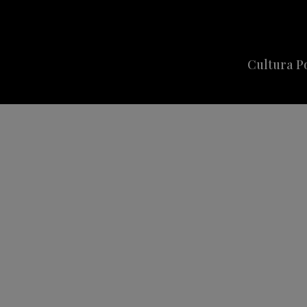
Cultura P
Cine
Series
Música
Celebriti