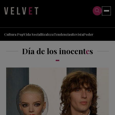
>
>
Cultura Pop
Vida Social
Realeza
Tendencias
Revista
Poder
Día de los inocent
e
s