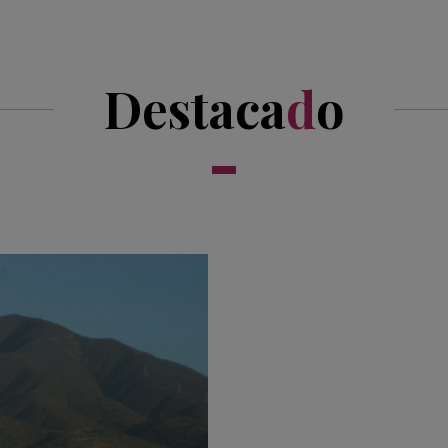
Destaca
d
o