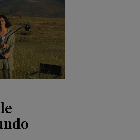
de
undo