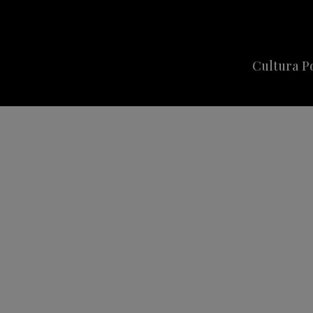
Cultura P
Cine
Series
Música
Celebriti