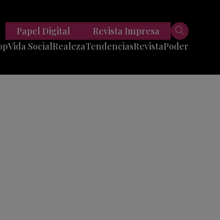
Papel Digital
Revista Impresa
op
Vida Social
Realeza
Tendencias
Revista
Poder
Belleza
Entrevistas
Moda
Mundo
Foodie
11 Preguntas
es
Fitness
Reportajes
Viajes
Tech