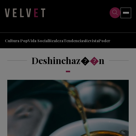
>
>
Cultura Pop
Vida Social
Realeza
Tendencias
Revista
Poder
Deshinchaz�
�
n