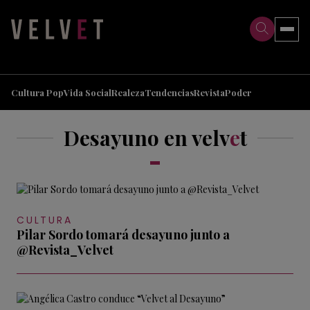
>
>
Cultura Pop
Vida Social
Realeza
Tendencias
Revista
Poder
Desayuno en velv
e
t
CULTURA
Pilar Sordo tomará desayuno junto a
@Revista_Velvet