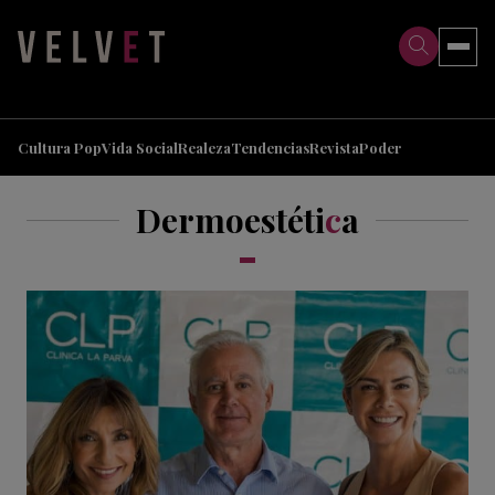
>
>
Cultura Pop
Vida Social
Realeza
Tendencias
Revista
Poder
Dermoestéti
c
a