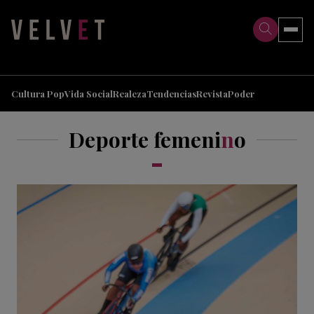
>
>
Cultura Pop
Vida Social
Realeza
Tendencias
Revista
Poder
Deporte femeni
n
o