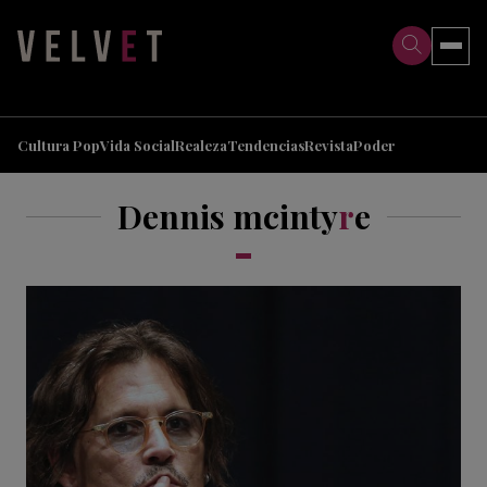
>
>
Cultura Pop
Vida Social
Realeza
Tendencias
Revista
Poder
Dennis mcinty
r
e