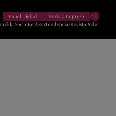
Papel Digital
Revista Impresa
op
Vida Social
Realeza
Tendencias
Revista
Poder
Belleza
Entrevistas
Moda
Mundo
Foodie
11 Preguntas
es
Fitness
Reportajes
Viajes
Tech