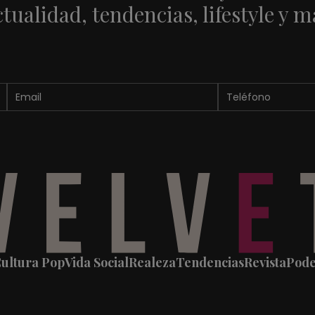
ctualidad, tendencias, lifestyle y m
ultura Pop
Vida Social
Realeza
Tendencias
Revista
Pod