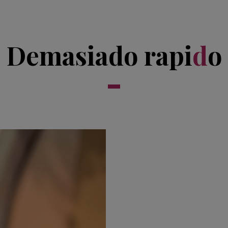
Demasiado rapi
d
o