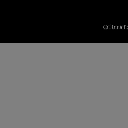
Cultura P
Cine
Series
Música
Celebriti