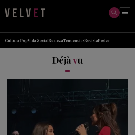
>
>
Cultura Pop
Vida Social
Realeza
Tendencias
Revista
Poder
Déjà
v
u