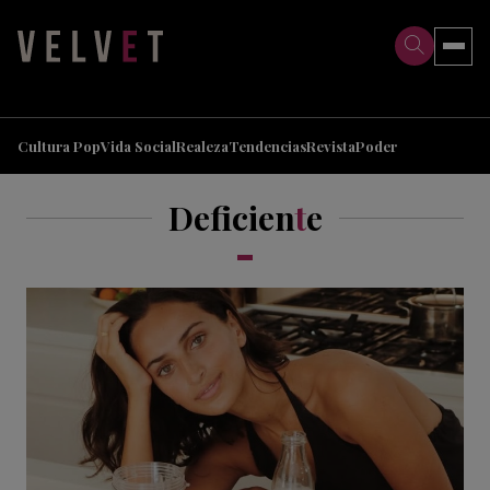
>
>
Cultura Pop
Vida Social
Realeza
Tendencias
Revista
Poder
Deficien
t
e