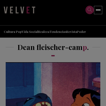
>
>
Cultura Pop
Vida Social
Realeza
Tendencias
Revista
Poder
Dean fleischer-cam
p
.