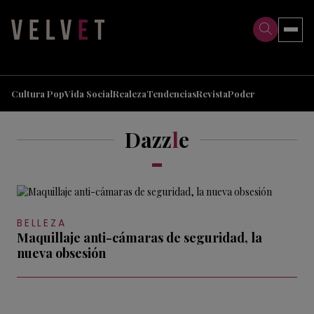
>
>
Cultura Pop
Vida Social
Realeza
Tendencias
Revista
Poder
Dazz
l
e
BELLEZA
Maquillaje anti-cámaras de seguridad, la
nueva obsesión