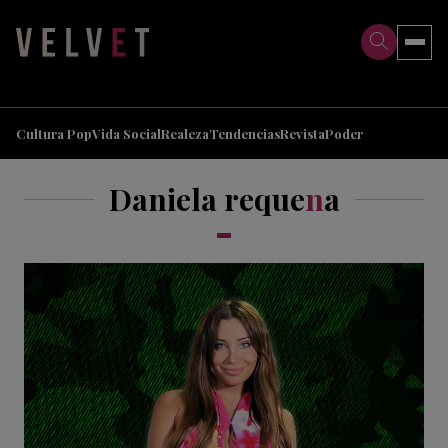
>
>
Cultura Pop
Vida Social
Realeza
Tendencias
Revista
Poder
Daniela reque
n
a