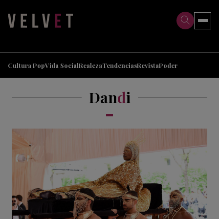
>
>
Cultura Pop
Vida Social
Realeza
Tendencias
Revista
Poder
Dan
d
i