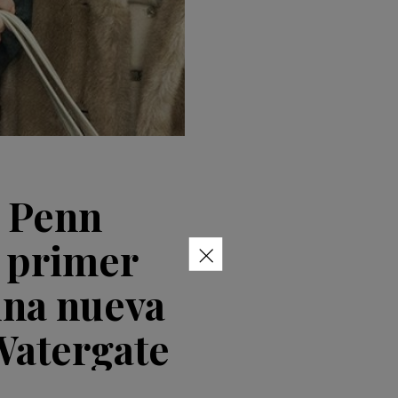
n Penn
×
l primer
una nueva
 Watergate