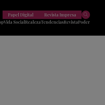
Papel Digital
Revista Impresa
op
Vida Social
Realeza
Tendencias
Revista
Poder
Belleza
Entrevistas
Moda
Mundo
Foodie
11 Preguntas
es
Fitness
Reportajes
Viajes
Tech