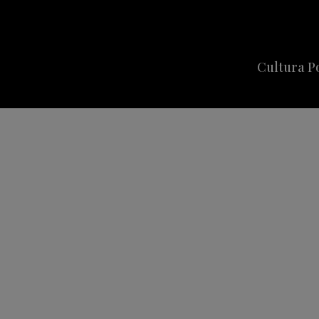
Cultura P
Cine
Series
Música
Celebriti