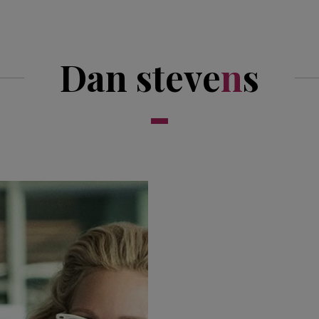
Dan steve
n
s