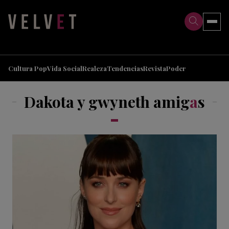
>
>
Cultura Pop
Vida Social
Realeza
Tendencias
Revista
Poder
Dakota y gwyneth amig
a
s