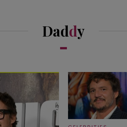
Dad
d
y