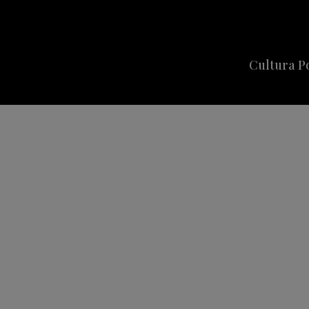
Cultura P
Cine
Series
Música
Celebriti