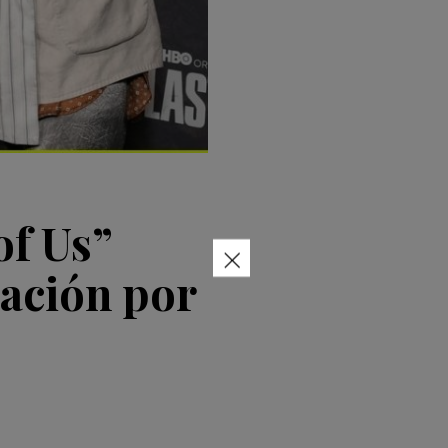
of Us”
×
ación por