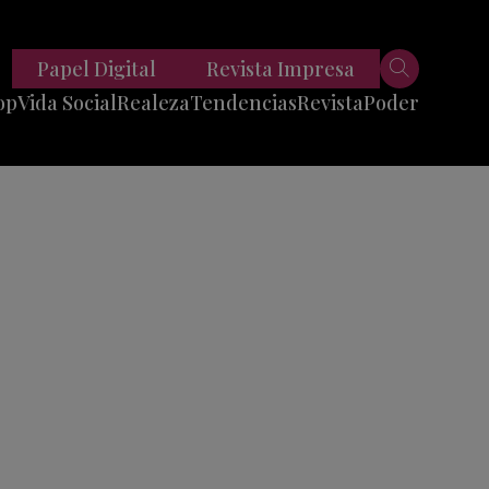
Papel Digital
Revista Impresa
op
Vida Social
Realeza
Tendencias
Revista
Poder
Belleza
Entrevistas
Moda
Mundo
Foodie
11 Preguntas
es
Fitness
Reportajes
Viajes
Tech