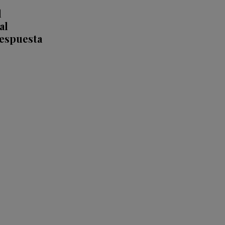
l
al
respuesta