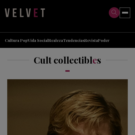
>
>
Cultura Pop
Vida Social
Realeza
Tendencias
Revista
Poder
Cult collectibl
e
s