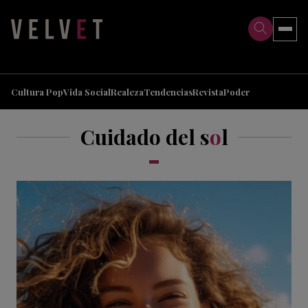
>
>
Cultura Pop
Vida Social
Realeza
Tendencias
Revista
Poder
Cuidado del s
o
l