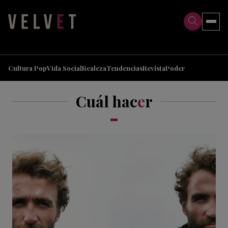
>
>
Cultura Pop
Vida Social
Realeza
Tendencias
Revista
Poder
Cuál hac
e
r