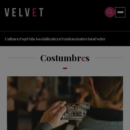
>
>
Cultura Pop
Vida Social
Realeza
Tendencias
Revista
Poder
Costumbr
e
s