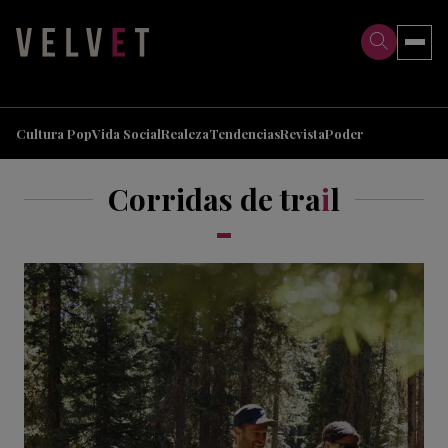
>
>
Cultura Pop
Vida Social
Realeza
Tendencias
Revista
Poder
Corridas de tra
i
l