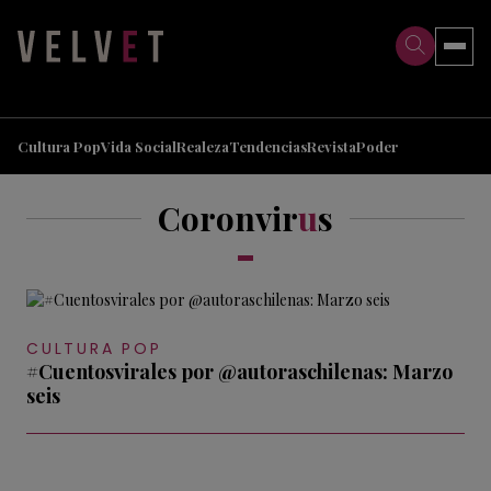
>
>
Cultura Pop
Vida Social
Realeza
Tendencias
Revista
Poder
Coronvir
u
s
CULTURA POP
#Cuentosvirales por @autoraschilenas: Marzo
seis