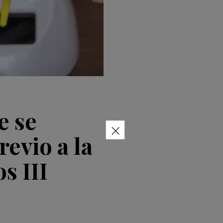
e se
×
evio a la
s III