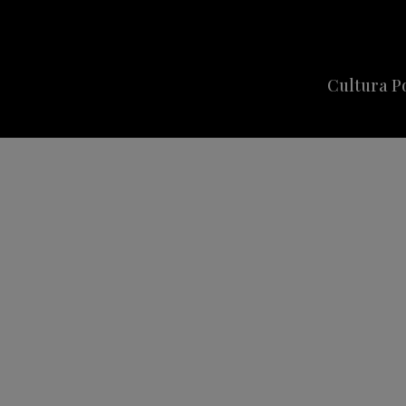
Cultura P
Cine
Series
Música
Celebriti