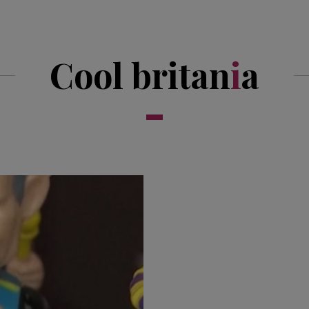
Cool britan
i
a