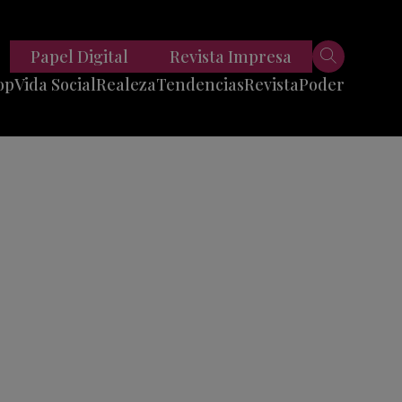
Papel Digital
Revista Impresa
op
Vida Social
Realeza
Tendencias
Revista
Poder
Belleza
Entrevistas
Moda
Mundo
Foodie
11 Preguntas
es
Fitness
Reportajes
Viajes
Tech