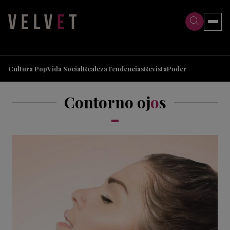
>
>
Cultura Pop
Vida Social
Realeza
Tendencias
Revista
Poder
Contorno oj
o
s