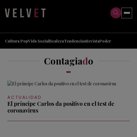
>
>
Cultura Pop
Vida Social
Realeza
Tendencias
Revista
Poder
Contagia
d
o
ACTUALIDAD
El príncipe Carlos da positivo en el test de
coronavirus