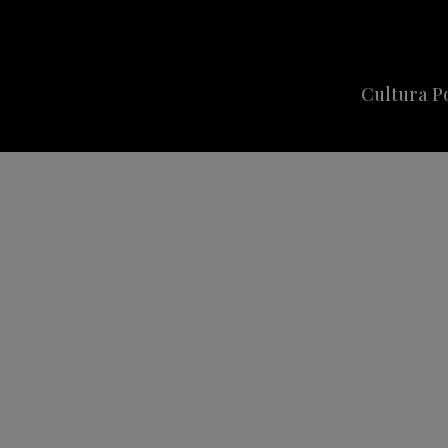
Cultura P
Cine
Series
Música
Celebriti