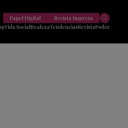
Papel Digital
Revista Impresa
op
Vida Social
Realeza
Tendencias
Revista
Poder
Belleza
Entrevistas
Moda
Mundo
Foodie
11 Preguntas
es
Fitness
Reportajes
Viajes
Tech