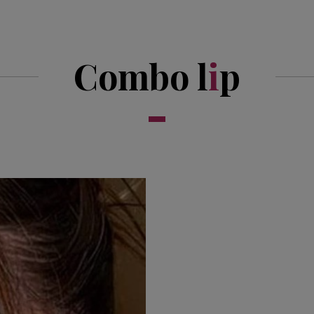
Combo l
i
p