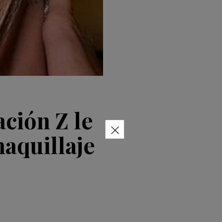
ación Z le
×
maquillaje