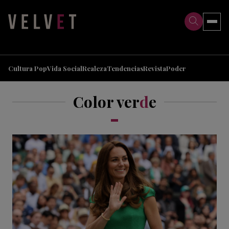
>
>
Cultura Pop
Vida Social
Realeza
Tendencias
Revista
Poder
Color ver
d
e