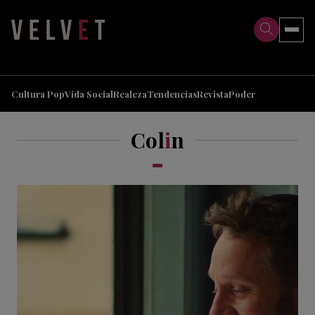
>
>
Cultura Pop
Vida Social
Realeza
Tendencias
Revista
Poder
Col
i
n