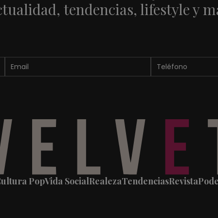
ctualidad, tendencias, lifestyle y m
ultura Pop
Vida Social
Realeza
Tendencias
Revista
Pod