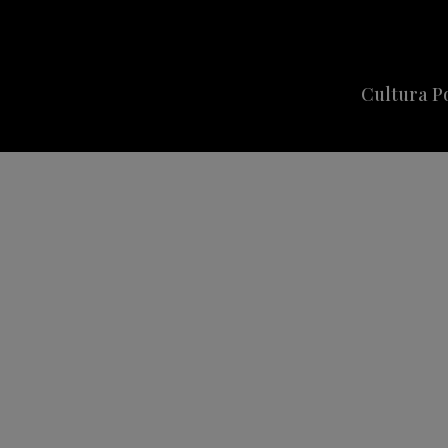
Cultura P
Cine
Series
Música
Celebriti