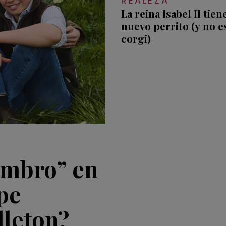
REALEZA
La reina Isabel II tien
nuevo perrito (y no e
corgi)
embro” en
ipe
dleton?