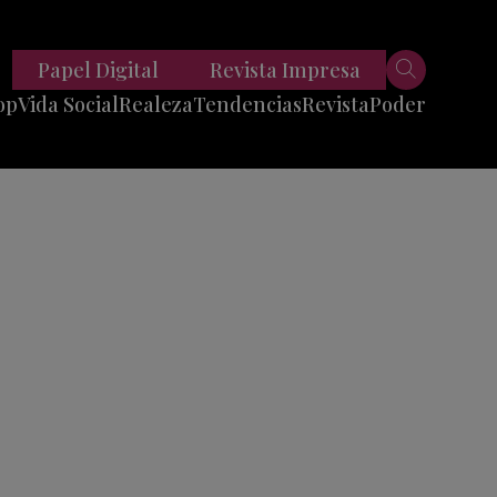
Papel Digital
Revista Impresa
op
Vida Social
Realeza
Tendencias
Revista
Poder
Belleza
Entrevistas
Moda
Mundo
Foodie
11 Preguntas
es
Fitness
Reportajes
Viajes
Tech