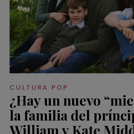
CULTURA POP
¿Hay un nuevo “mi
la familia del prínc
William y Kate Mid