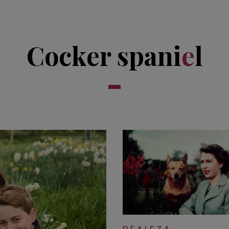
Cocker spani
e
l