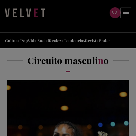
>
>
Cultura Pop
Vida Social
Realeza
Tendencias
Revista
Poder
Circuito masculi
n
o