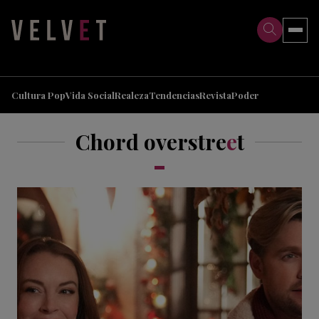
>
>
Cultura Pop
Vida Social
Realeza
Tendencias
Revista
Poder
Chord overstre
e
t