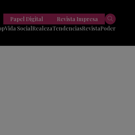
Papel Digital
Revista Impresa
op
Vida Social
Realeza
Tendencias
Revista
Poder
Belleza
Entrevistas
Moda
Mundo
Foodie
11 Preguntas
es
Fitness
Reportajes
Viajes
Tech