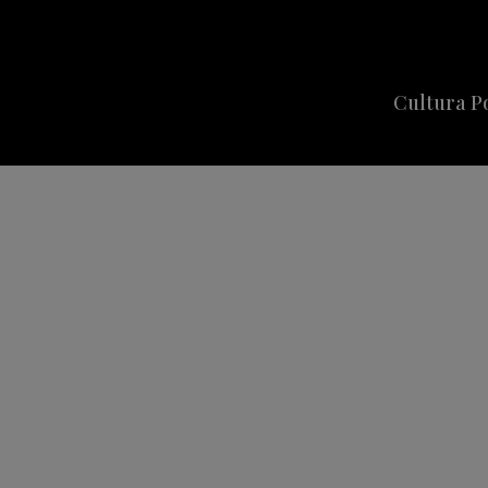
Cultura P
Cine
Series
Música
Celebriti