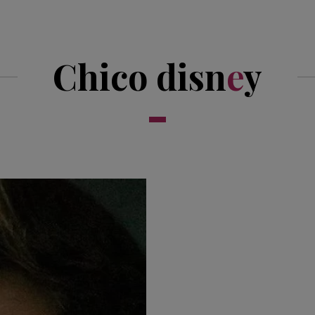
Chico disn
e
y