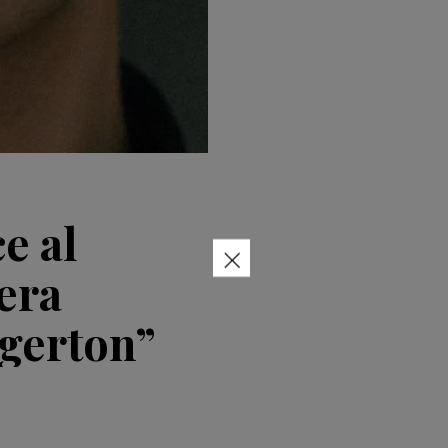
e al
×
era
gerton”