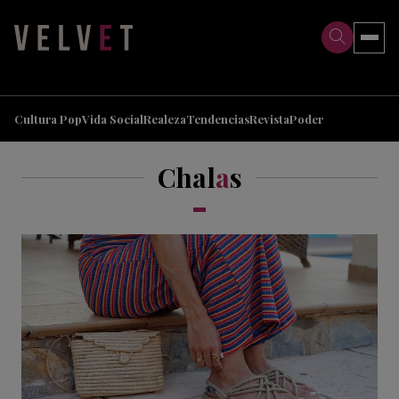
>
>
Cultura Pop
Vida Social
Realeza
Tendencias
Revista
Poder
Chal
a
s