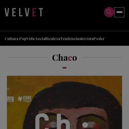
>
>
Cultura Pop
Vida Social
Realeza
Tendencias
Revista
Poder
Cha
c
o