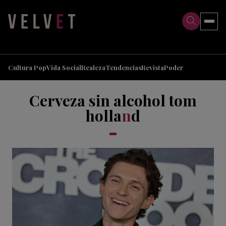
>
>
Cultura Pop
Vida Social
Realeza
Tendencias
Revista
Poder
Cerveza sin alcohol tom
holla
n
d