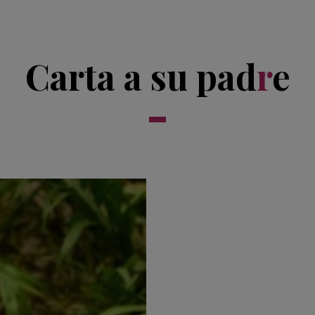
Carta a su pad
r
e