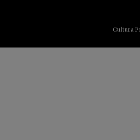
Cultura P
Cine
Series
Música
Celebriti