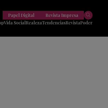
Papel Digital
Revista Impresa
op
Vida Social
Realeza
Tendencias
Revista
Poder
Belleza
Entrevistas
Moda
Mundo
Foodie
11 Preguntas
es
Fitness
Reportajes
Viajes
Tech