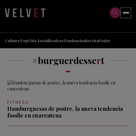
>
>
Cultura Pop
Vida Social
Realeza
Tendencias
Revista
Poder
#burguerdesse
r
t
FITNESS
Hamburguesas de postre, la nueva tendencia
foodie en cuarentena