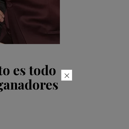
to es todo
×
 ganadores