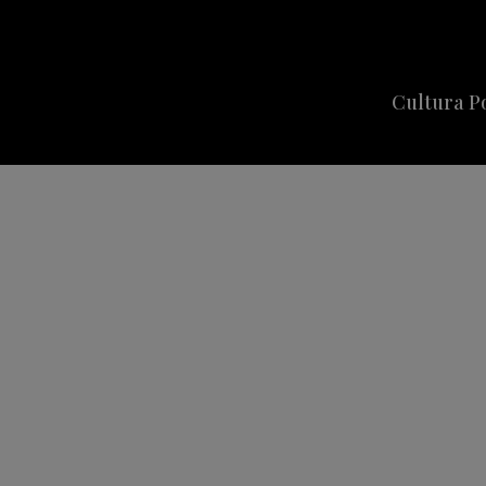
Cultura P
Cine
Series
Música
Celebriti