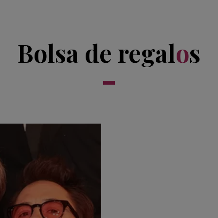
Bolsa de regal
o
s