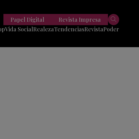
Papel Digital
Revista Impresa
op
Vida Social
Realeza
Tendencias
Revista
Poder
Belleza
Entrevistas
Moda
Mundo
Foodie
11 Preguntas
es
Fitness
Reportajes
Viajes
Tech