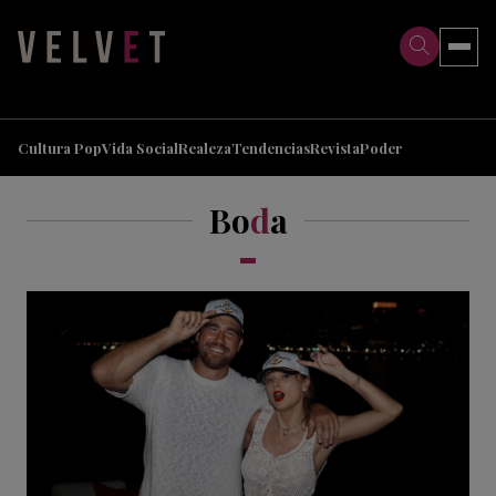
>
>
Cultura Pop
Vida Social
Realeza
Tendencias
Revista
Poder
Bo
d
a