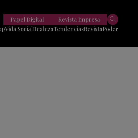
Papel Digital
Revista Impresa
op
Vida Social
Realeza
Tendencias
Revista
Poder
Belleza
Entrevistas
Moda
Mundo
Foodie
11 Preguntas
es
Fitness
Reportajes
Viajes
Tech