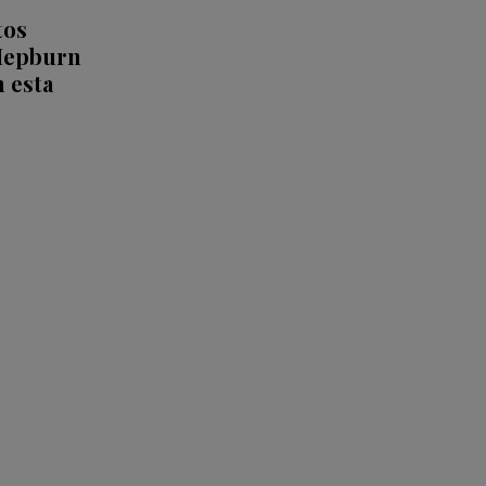
tos
 Hepburn
n esta