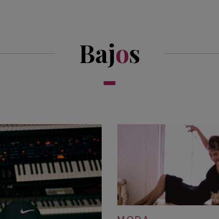
Baj
o
s