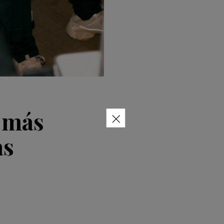
×
 más
as