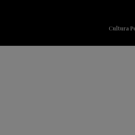
Cultura P
Cine
Series
Música
Celebriti