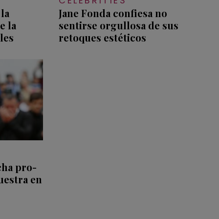
CELEBRITIES
la
Jane Fonda confiesa no
e la
sentirse orgullosa de sus
les
retoques estéticos
cha pro-
uestra en