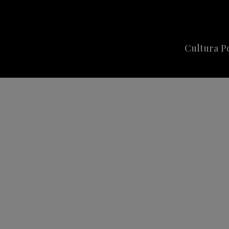
Cultura P
Cine
Series
Música
Celebriti