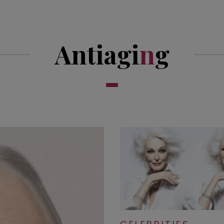
Antiagi
n
g