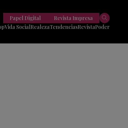
Papel Digital
Revista Impresa
op
Vida Social
Realeza
Tendencias
Revista
Poder
Belleza
Entrevistas
Moda
Mundo
Foodie
11 Preguntas
es
Fitness
Reportajes
Viajes
Tech