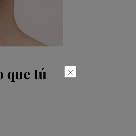
×
o que tú